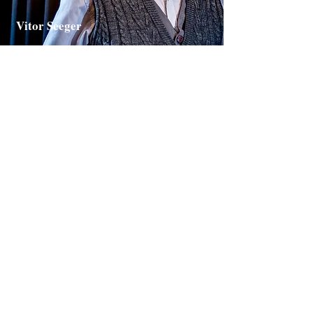
Vitor Seeger
“Sinto-me feliz e realizado em fazer parte da Escola
do NEELIC há mais de 5 anos. Aqui pude
desenvolver e aprimorar conhecimentos e
habilidades teatrais com professores e diretora
empenhados em despertar nosso melhor com
profissionalismo e ética. Todos são comprometidos
em oferecer as melhores experiências para os
alunos e para o público que prestigia, contribuindo
tanto para o crescimento como profissional da arte
teatral quanto para a vida pessoal. Já pude realizar
vários projetos e melhorar a autoestima, consciência
corporal, desinibição, concentração, memorização e
dicção com os exercícios e conhecimentos
adquiridos nas aulas, em um ambiente acolhedor e
agradável”.